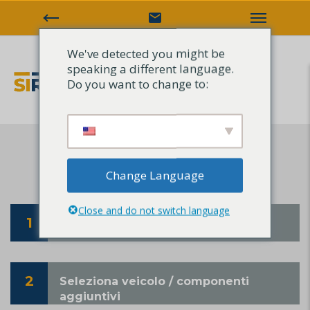
We've detected you might be
speaking a different language.
Do you want to change to:
+39
3337089526
PRENOTAZIONE
Change Language
Close and do not switch language
1
Il tuo itinerario
2
Seleziona veicolo / componenti
aggiuntivi